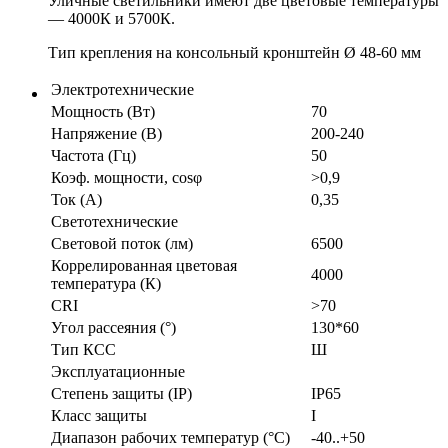
Уличные светильники имеют две цветовые температуры
— 4000К и 5700К.
Тип крепления на консольный кронштейн Ø 48-60 мм
Электротехнические
Мощность (Вт)
70
Напряжение (В)
200-240
Частота (Гц)
50
Коэф. мощности, cosφ
>0,9
Ток (А)
0,35
Светотехнические
Световой поток (лм)
6500
Коррелированная цветовая
4000
температура (К)
CRI
>70
Угол рассеяния (°)
130*60
Тип КСС
Ш
Эксплуатационные
Степень защиты (IP)
IP65
Класс защиты
I
Диапазон рабочих температур (°С)
-40..+50