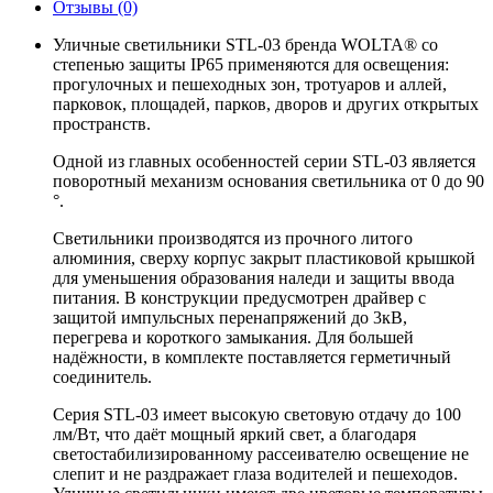
Отзывы
(0)
Уличные светильники STL-03 бренда WOLTA® со
степенью защиты IP65 применяются для освещения:
прогулочных и пешеходных зон, тротуаров и аллей,
парковок, площадей, парков, дворов и других открытых
пространств.
Одной из главных особенностей серии STL-03 является
поворотный механизм основания светильника от 0 до 90
°.
Светильники производятся из прочного литого
алюминия, сверху корпус закрыт пластиковой крышкой
для уменьшения образования наледи и защиты ввода
питания. В конструкции предусмотрен драйвер с
защитой импульсных перенапряжений до 3кВ,
перегрева и короткого замыкания. Для большей
надёжности, в комплекте поставляется герметичный
соединитель.
Серия STL-03 имеет высокую световую отдачу до 100
лм/Вт, что даёт мощный яркий свет, а благодаря
светостабилизированному рассеивателю освещение не
слепит и не раздражает глаза водителей и пешеходов.