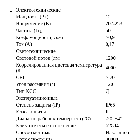
Электротехнические
Мощность (Вт)
12
Напряжение (В)
207-253
Частота (Гц)
50
Коэф. мощности, cosφ
>0,9
Ток (А)
0,17
Светотехнические
Световой поток (лм)
1200
Коррелированная цветовая температура
4000
(К)
CRI
≥ 70
Угол рассеяния (°)
120
Тип КСС
Д
Эксплуатационные
Степень защиты (IP)
IP65
Класс защиты
II
Диапазон рабочих температур (°С)
-20..+45
Климатическое исполнение
УХЛ4
Способ монтажа
Накладной
Срок службы (ч)
30000