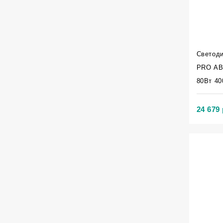
Светод
PRO АВ
80Вт 40
24 679 