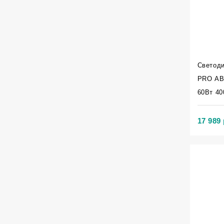
линейные
(Производство
РФ)
Панели
линейные
Светод
IP54
PRO АВ
(Производство
60Вт 40
РФ)
Панели
17 989 
встраиваемые
(DownLight)