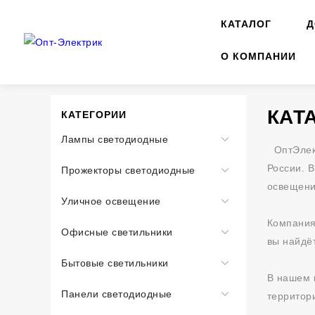
КАТАЛОГ
Д
О КОМПАНИИ
КАТ
КАТЕГОРИИ
Лампы светодиодные
ОптЭлек
Линейные
России. 
Прожекторы светодиодные
лампы
освещени
Прожекторы
Т8
Уличное освещение
Прожекторы
Лампы
Компания
Светильники
Офисные светильники
с
Е40
вы найдё
консольные
датчиком
Светильники
Лампы
Бытовые светильники
Светильники
движения
линейные
В нашем 
Е27
консольные
Светильники
Прожекторы
Панели светодиодные
территор
Светильники
(Производство
линейные
(Производство