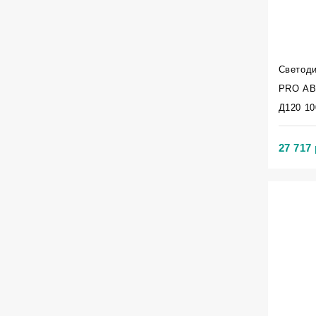
Светод
PRO АВ
Д120 10
27 717 