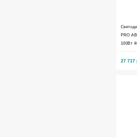
Светод
PRO АВ
100Вт 4
27 717 