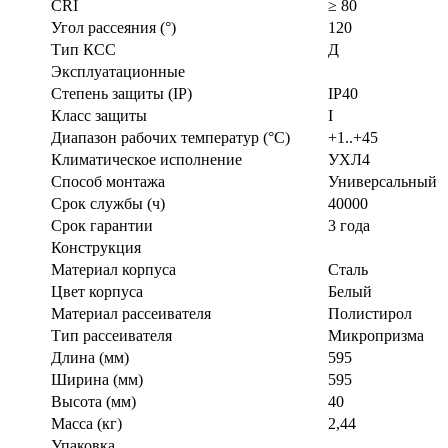
CRI
≥ 80
Угол рассеяния (°)
120
Тип КСС
Д
Эксплуатационные
Степень защиты (IP)
IP40
Класс защиты
I
Диапазон рабочих температур (°С)
+1..+45
Климатическое исполнение
УХЛ4
Способ монтажа
Универсальный
Срок службы (ч)
40000
Срок гарантии
3 года
Конструкция
Материал корпуса
Сталь
Цвет корпуса
Белый
Материал рассеивателя
Полистирол
Тип рассеивателя
Микропризма
Длина (мм)
595
Ширина (мм)
595
Высота (мм)
40
Масса (кг)
2,44
Упаковка