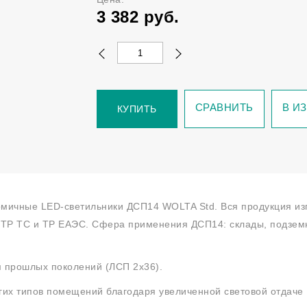
3 382
руб.
СРАВНИТЬ
В И
КУПИТЬ
ичные LED-светильники ДСП14 WOLTA Std. Вся продукция изг
 ТР ТС и ТР ЕАЭС. Сфера применения ДСП14: склады, подземн
м прошлых поколений (ЛСП 2х36).
х типов помещений благодаря увеличенной световой отдаче 1