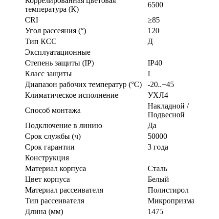
Коррелированная цветовая
6500
температура (К)
CRI
≥85
Угол рассеяния (°)
120
Тип КСС
Д
Эксплуатационные
Степень защиты (IP)
IP40
Класс защиты
I
Диапазон рабочих температур (°С)
-20..+45
Климатическое исполнение
УХЛ4
Накладной /
Способ монтажа
Подвесной
Подключение в линию
Да
Срок службы (ч)
50000
Срок гарантии
3 года
Конструкция
Материал корпуса
Сталь
Цвет корпуса
Белый
Материал рассеивателя
Полистирол
Тип рассеивателя
Микропризма
Длина (мм)
1475