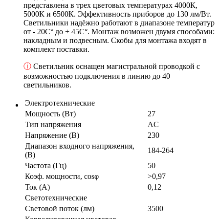
представлена в трех цветовых температурах 4000К,
5000К и 6500К. Эффективность приборов до 130 лм/Вт.
Светильники надёжно работают в диапазоне температур
от - 20С° до + 45С°. Монтаж возможен двумя способами:
накладным и подвесным. Скобы для монтажа входят в
комплект поставки.
ⓘ
Светильник оснащен магистральной проводкой с
возможностью подключения в линию до 40
светильников.
Электротехнические
Мощность (Вт)
27
Тип напряжения
AC
Напряжение (В)
230
Диапазон входного напряжения,
184-264
(В)
Частота (Гц)
50
Коэф. мощности, cosφ
>0,97
Ток (А)
0,12
Светотехнические
Световой поток (лм)
3500