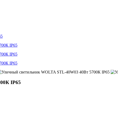
65
00К IP65